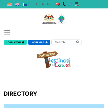
A-
A
A+
LOGIN AWAM
LOGIN STAF
DIRECTORY