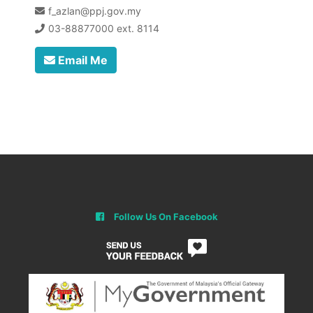
f_azlan@ppj.gov.my
03-88877000 ext. 8114
Email Me
Follow Us On Facebook