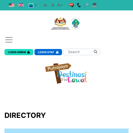
A-
A
A+
LOGIN AWAM
LOGIN STAF
DIRECTORY