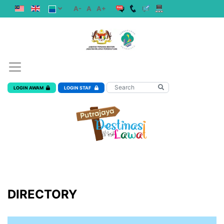
A-
A
A+
LOGIN AWAM
LOGIN STAF
DIRECTORY