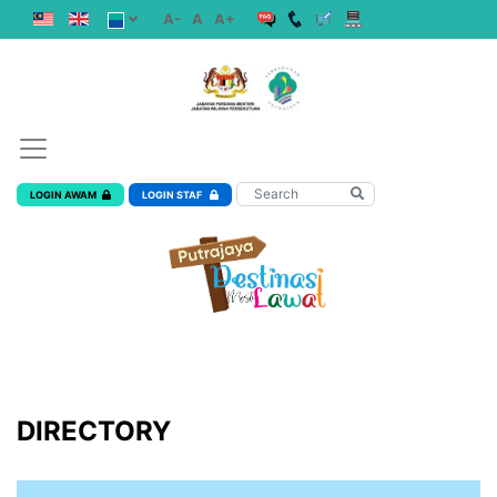
A-
A
A+
LOGIN AWAM
LOGIN STAF
DIRECTORY