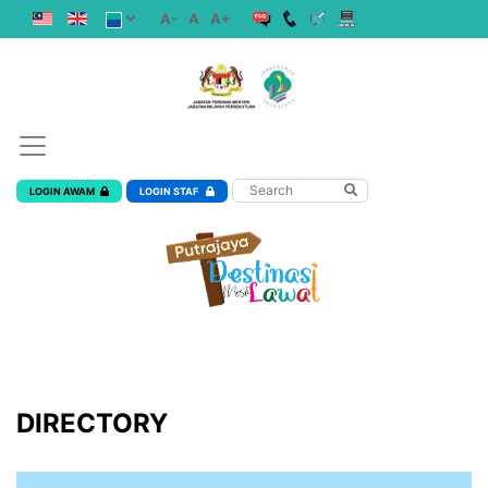
A-
A
A+
LOGIN AWAM
LOGIN STAF
DIRECTORY