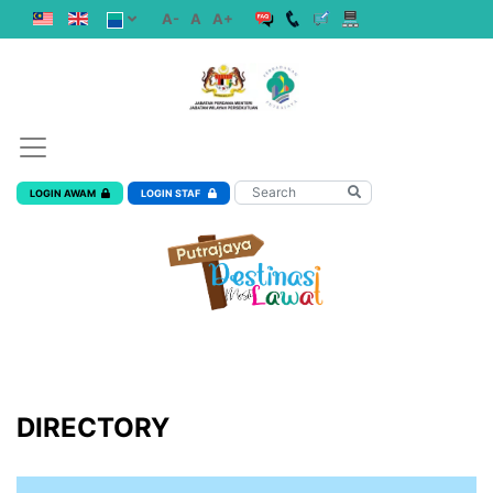
A-
A
A+
LOGIN AWAM
LOGIN STAF
DIRECTORY