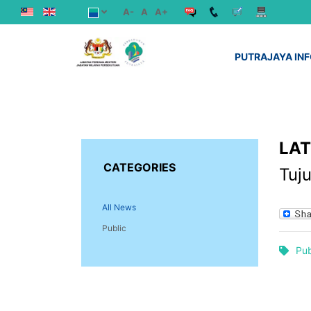
A-
A
A+
PUTRAJAYA IN
LA
CATEGORIES
Tuj
All News
Public
Pub