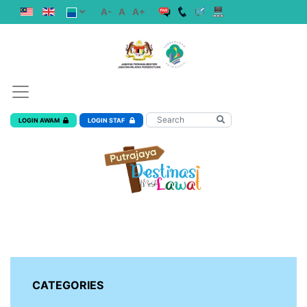
A-
A
A+
LOGIN AWAM
LOGIN STAF
CATEGORIES