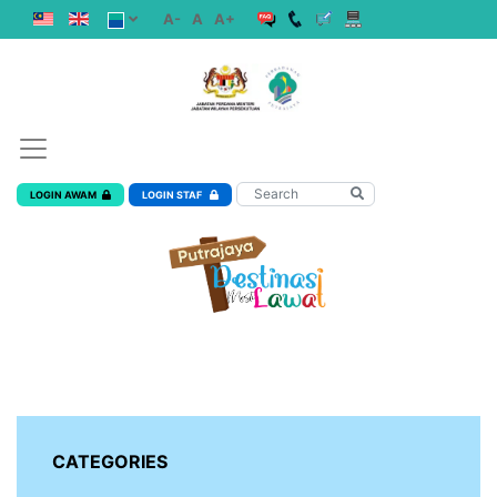
A-
A
A+
LOGIN AWAM
LOGIN STAF
CATEGORIES