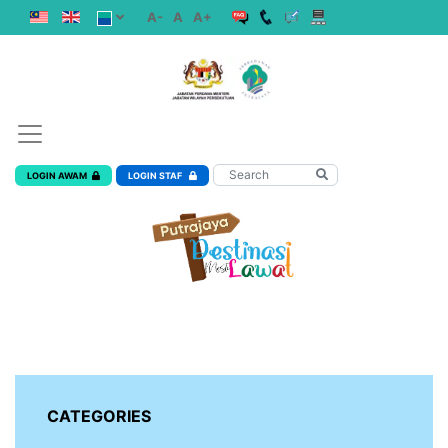
A-
A
A+
LOGIN AWAM
LOGIN STAF
CATEGORIES