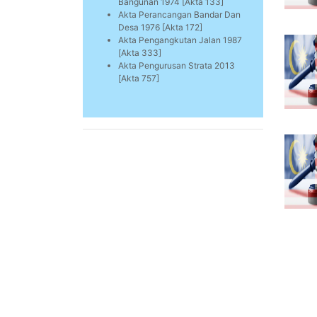
Bangunan 1974 [Akta 133]
Akta Perancangan Bandar Dan
Desa 1976 [Akta 172]
Akta Pengangkutan Jalan 1987
[Akta 333]
Akta Pengurusan Strata 2013
[Akta 757]