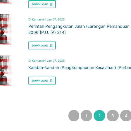
DOWNLOAD
Di Kemaskini Jan 07, 2025
Perintah Pengangkutan Jalan (Larangan Pemanduan K
2006 [P.U. (A) 314]
DOWNLOAD
Di Kemaskini Jan 07, 2025
Kaedah-kaedah (Pengkompaunan Kesalahan) (Perbada
DOWNLOAD
‹
1
2
3
4