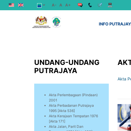
A-
A
A+
INFO PUTRAJA
UNDANG-UNDANG
AKT
PUTRAJAYA
Akta P
Akta Perlembagaan (Pindaan)
2001
Akta Perbadanan Putrajaya
1995 [Akta 536]
Akta Kerajaan Tempatan 1976
[Akta 171]
Akta Jalan, Parit Dan