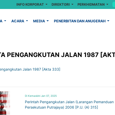
INFO KORPORAT
DIREKTORI
PERKHIDMATAN
YA
ACARA
MEDIA
PENERBITAN DAN ANUGERAH
A PENGANGKUTAN JALAN 1987 [AKT
engangkutan Jalan 1987 [Akta 333]
Di Kemaskini Jan 07, 2025
Perintah Pengangkutan Jalan (Larangan Pemanduan 
Persekutuan Putrajaya) 2006 [P.U. (A) 315]