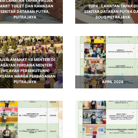
ESI LAWATAN TAPAK PROJEK
MART TOILET DAN KAWASAN
TUPA : LAWATAN TAPAK DI
SEKITAR DATARAN PUTRA,
SEKITAR DATARAN PUTRA D
PUTRAJAYA
SOUQ PUTRAJAYA
JLIS AMANAT YB MENTERI DI
JABATAN PERDANA MENTERI
(WILAYAH PERSEKUTUAN)
RSAMA WARGA PERBADANAN
PUTRAJAYA
APRIL 2026