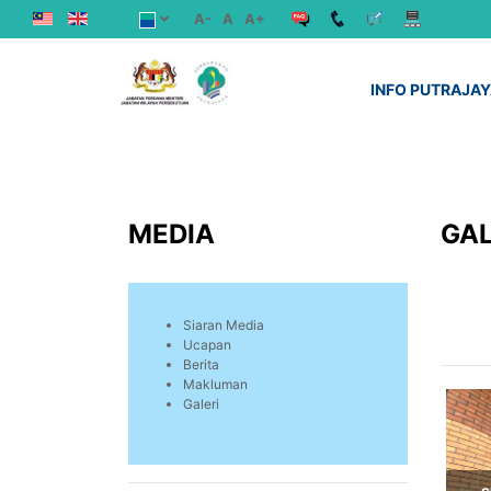
A-
A
A+
INFO PUTRAJA
MEDIA
GAL
Siaran Media
Ucapan
Berita
Makluman
Galeri