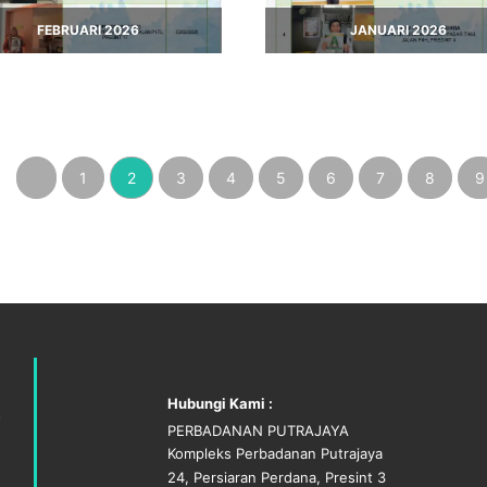
FEBRUARI 2026
JANUARI 2026
‹
1
2
3
4
5
6
7
8
9
Hubungi Kami :
PERBADANAN PUTRAJAYA
Kompleks Perbadanan Putrajaya
24, Persiaran Perdana, Presint 3