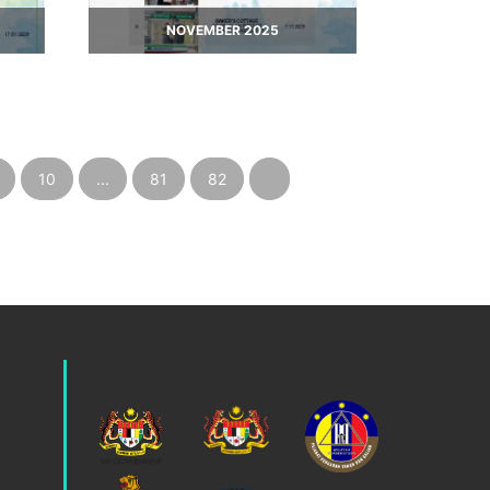
NOVEMBER 2025
10
...
81
82
›