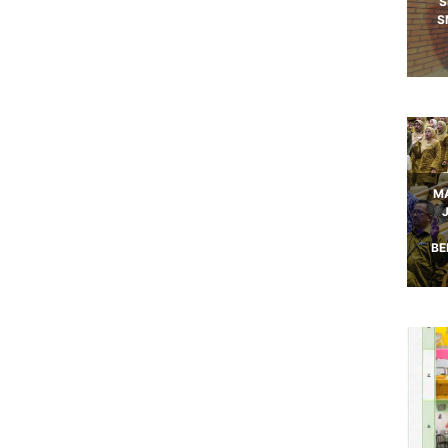
S
S
MA
BE