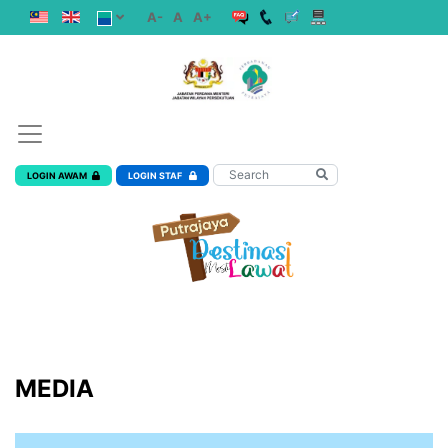
A-
A
A+
LOGIN AWAM
LOGIN STAF
MEDIA