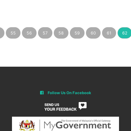
55
56
57
58
59
60
61
62
Follow Us On Facebook