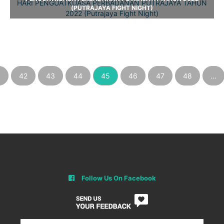
(PUTRAJAYA FIGHT NIGHT)
.
42
43
44
45
46
47
48
...
Follow Us On Facebook