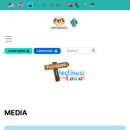
A-
A
A+
LOGIN AWAM
LOGIN STAF
MEDIA