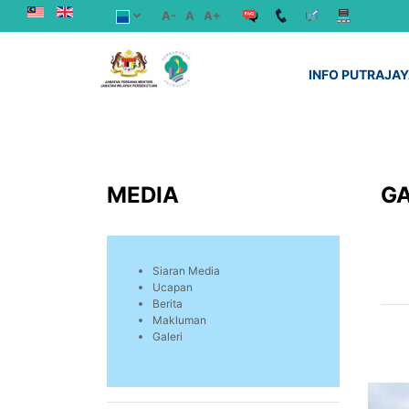
A-
A
A+
INFO PUTRAJA
MEDIA
GA
Siaran Media
Ucapan
Berita
Makluman
Galeri