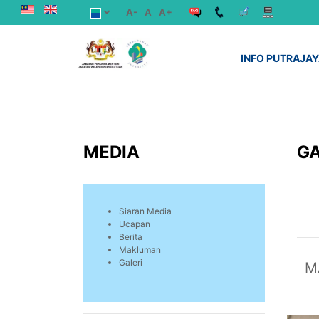
A-
A
A+
INFO PUTRAJA
MEDIA
GA
Siaran Media
Ucapan
Berita
Makluman
Galeri
M